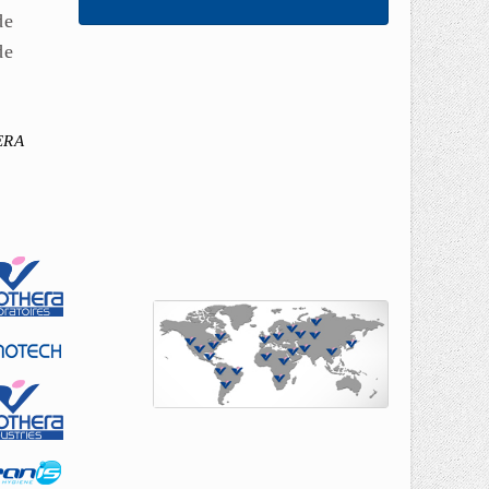
de
de
ERA