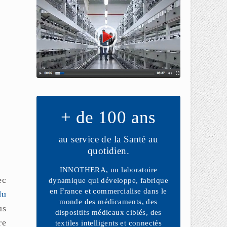
+ de 100 ans
au service de la Santé au
quotidien.
INNOTHERA, un laboratoire
ec
dynamique qui développe, fabrique
en France et commercialise dans le
du
monde des médicaments, des
us
dispositifs médicaux ciblés, des
re
textiles intelligents et connectés